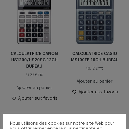
CALCULATRICE CANON
CALCULATRICE CASIO
HS1200/HS20SC 12CH
MS100ER 10CH BUREAU
BUREAU
40.12
€
TTC
37.87
€
TTC
Ajouter au panier
Ajouter au panier
Ajouter aux favoris
Ajouter aux favoris
Nous utilisons des cookies sur notre site Web pour
vous offrir l’expérience la plus pertinente en