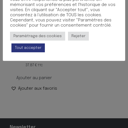
mémorisant vos préférences et l'historique de vos
visites. En cliquant sur "Accepter tout", vous
consentez à l’utilisation de TOUS les cookies.
Cependant, vous pouvez visiter "Paramètres des
cookies" pour fournir un consentement contrôlé.
Paramètrage des cookies
Rejeter
Tout accepter
CALCULATRICE IBICO 212X
12CH BUREAU
37.87
€
TTC
Ajouter au panier
Ajouter aux favoris
Newsletter