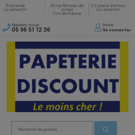
ZI Lézarde
29 rue Moreau de
C.C. place d’armes
Le Lamentin
Jones
Le Lamentin
Fort de France
Appelez-nous
Invité
05 96 51 12 36
Se connecter
Recherche
pour :