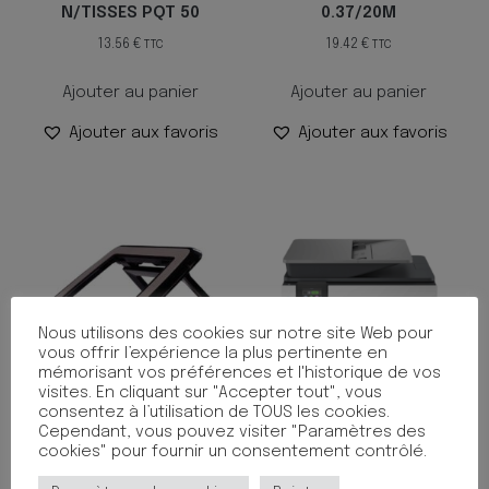
N/TISSES PQT 50
0.37/20M
13.56
€
19.42
€
TTC
TTC
Ajouter au panier
Ajouter au panier
Ajouter aux favoris
Ajouter aux favoris
Nous utilisons des cookies sur notre site Web pour
vous offrir l’expérience la plus pertinente en
mémorisant vos préférences et l'historique de vos
visites. En cliquant sur "Accepter tout", vous
consentez à l’utilisation de TOUS les cookies.
Cependant, vous pouvez visiter "Paramètres des
SUPPORT PC PORTABLE
IMPRIMANTE OFFICEJET
cookies" pour fournir un consentement contrôlé.
QUICKLIFT I-SPIRE NOIR
PRO 9120 AIO