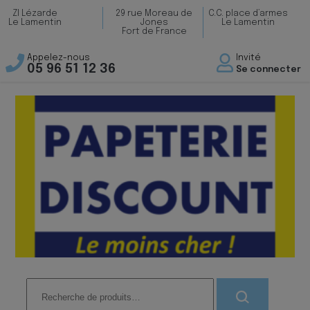
ZI Lézarde
29 rue Moreau de
C.C. place d’armes
Le Lamentin
Jones
Le Lamentin
Fort de France
Appelez-nous
Invité
05 96 51 12 36
Se connecter
Recherche
pour :