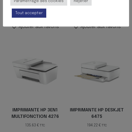
Paramètrage des cookies
Rejeter
42.86
€
324.42
€
TTC
TTC
Tout accepter
Ajouter au panier
Ajouter au panier
Ajouter aux favoris
Ajouter aux favoris
IMPRIMANTE HP 3EN1
IMPRIMANTE HP DESKJET
MULTIFONCTION 4276
6475
135.63
€
194.22
€
TTC
TTC