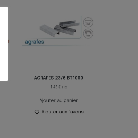
0
AGRAFES 23/6 BT1000
1.46
€
TTC
Ajouter au panier
Ajouter aux favoris