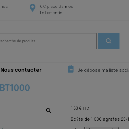
ones
C.C. place d’armes
Le Lamentin
herche
 :
Nous contacter
Je dépose ma liste scol
 BT1000
1.63
€
TTC
Bo?te de 1 000 agrafes 23/