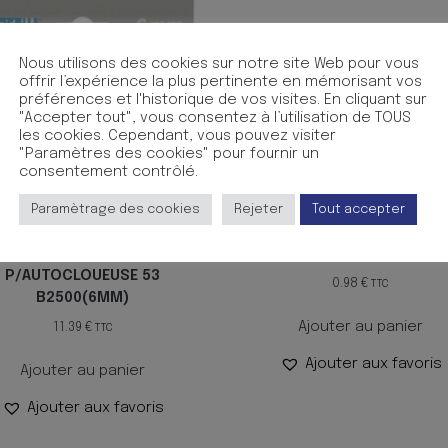
Nous utilisons des cookies sur notre site Web pour vous
offrir l’expérience la plus pertinente en mémorisant vos
préférences et l'historique de vos visites. En cliquant sur
"Accepter tout", vous consentez à l’utilisation de TOUS
les cookies. Cependant, vous pouvez visiter
"Paramètres des cookies" pour fournir un
consentement contrôlé.
Paramètrage des cookies
Rejeter
Tout accepter
AGRAFES 53/6
AGRAFES TOT 50 BT100
P/AUTOCLOUEUSE 53
0.98
€
TTC
B2500(6MM)
Ajouter au panier
11.39
€
TTC
Ajouter aux favoris
Ajouter au panier
Ajouter aux favoris