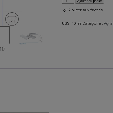
quantité
Ajouter au panier
de
Ajouter aux favoris
AGRAFES
23/10
(S9)
UGS :
10122
Catégorie :
Agra
BT1000