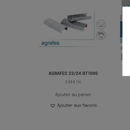
AGRAFES 23/24 BT1000
2.59
€
TTC
Ajouter au panier
Ajouter aux favoris