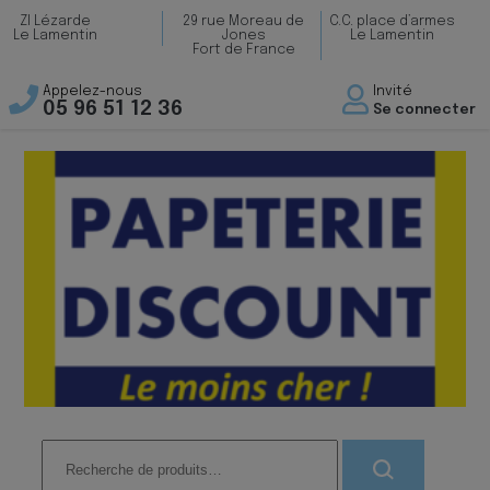
ZI Lézarde
29 rue Moreau de
C.C. place d’armes
Le Lamentin
Jones
Le Lamentin
Fort de France
Appelez-nous
Invité
05 96 51 12 36
Se connecter
Recherche
pour :