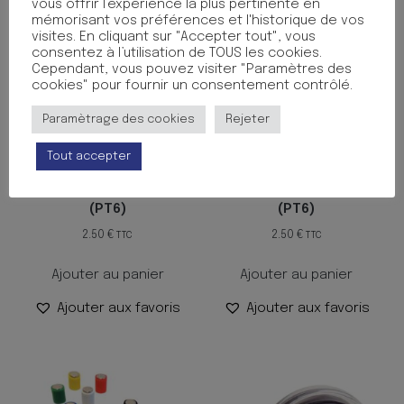
vous offrir l’expérience la plus pertinente en
mémorisant vos préférences et l'historique de vos
visites. En cliquant sur "Accepter tout", vous
consentez à l’utilisation de TOUS les cookies.
Cependant, vous pouvez visiter "Paramètres des
cookies" pour fournir un consentement contrôlé.
Paramètrage des cookies
Rejeter
Tout accepter
AIMANT ROND 22MM BLEU
AIMANT ROND 22MM ASS
(PT6)
(PT6)
2.50
€
2.50
€
TTC
TTC
Ajouter au panier
Ajouter au panier
Ajouter aux favoris
Ajouter aux favoris