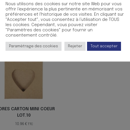
vale. De multiples possibilit?s ! Supports ? peindre, ? recouv
Nous utilisons des cookies sur notre site Web pour vous
e mosa??ques adh?sives, de d?copatch??? Dimensions: 8,5 x 6 
offrir l’expérience la plus pertinente en mémorisant vos
préférences et l'historique de vos visites. En cliquant sur
"Accepter tout", vous consentez à l’utilisation de TOUS
les cookies. Cependant, vous pouvez visiter
"Paramètres des cookies" pour fournir un
consentement contrôlé.
Paramètrage des cookies
Rejeter
Tout accepter
DRES CARTON MINI COEUR
LOT.10
10.96
€
TTC