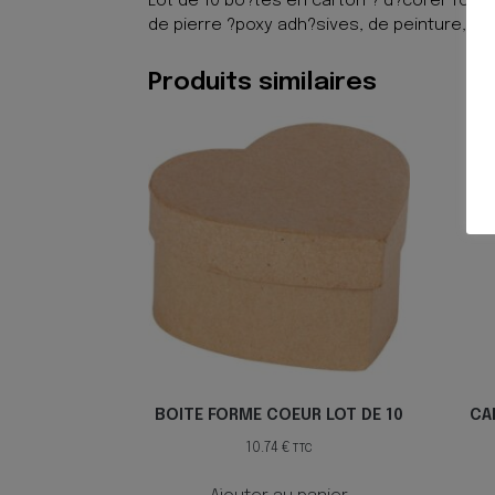
Lot de 10 bo?tes en carton ? d?corer forme o
de pierre ?poxy adh?sives, de peinture, d
Produits similaires
BOITE FORME COEUR LOT DE 10
CA
10.74
€
TTC