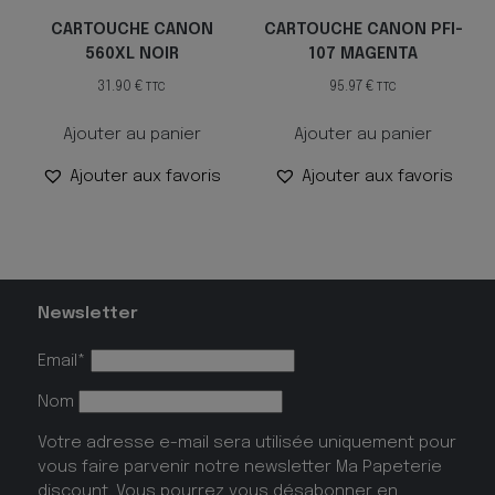
CARTOUCHE CANON
CARTOUCHE CANON PFI-
560XL NOIR
107 MAGENTA
31.90
€
95.97
€
TTC
TTC
Ajouter au panier
Ajouter au panier
Ajouter aux favoris
Ajouter aux favoris
Newsletter
Email*
Nom
Votre adresse e-mail sera utilisée uniquement pour
vous faire parvenir notre newsletter Ma Papeterie
discount. Vous pourrez vous désabonner en