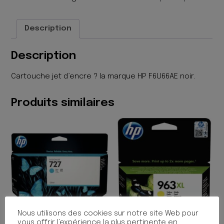
NOIR
Description
Description
Cartouche jet d’encre ? la marque HP F6U66AE noir.
Produits similaires
Nous utilisons des cookies sur notre site Web pour
vous offrir l’expérience la plus pertinente en