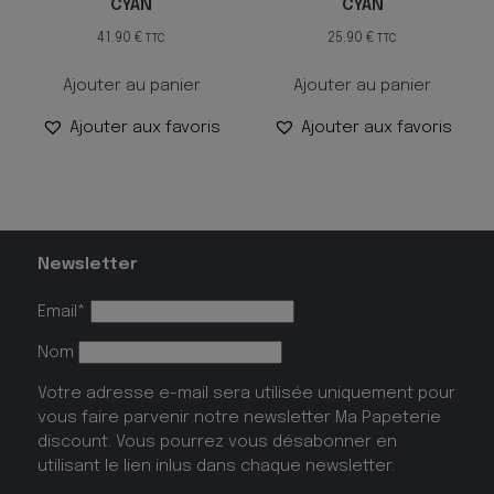
CYAN
CYAN
41.90
€
25.90
€
TTC
TTC
Ajouter au panier
Ajouter au panier
Ajouter aux favoris
Ajouter aux favoris
Newsletter
Email*
Nom
Votre adresse e-mail sera utilisée uniquement pour
vous faire parvenir notre newsletter Ma Papeterie
discount. Vous pourrez vous désabonner en
utilisant le lien inlus dans chaque newsletter.