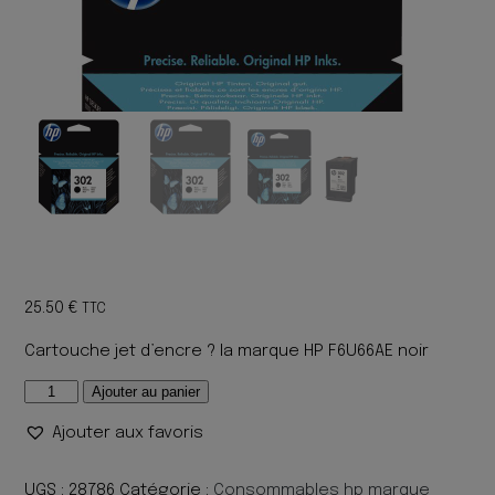
25.50
€
TTC
Cartouche jet d’encre ? la marque HP F6U66AE noir
quantité
Ajouter au panier
de
Ajouter aux favoris
CARTOUCHE
HP
302
UGS :
28786
Catégorie :
Consommables hp marque