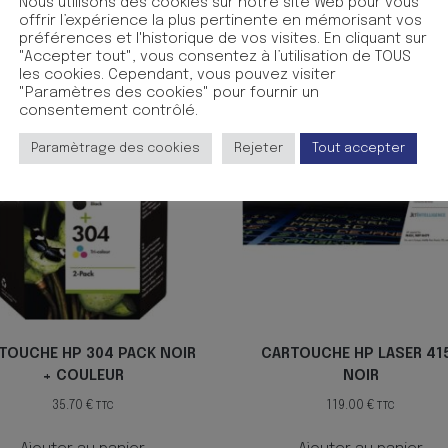
Nous utilisons des cookies sur notre site Web pour vous
offrir l’expérience la plus pertinente en mémorisant vos
préférences et l'historique de vos visites. En cliquant sur
"Accepter tout", vous consentez à l’utilisation de TOUS
les cookies. Cependant, vous pouvez visiter
"Paramètres des cookies" pour fournir un
consentement contrôlé.
Paramètrage des cookies
Rejeter
Tout accepter
TOUCHE HP 304 PACK NOIR
CARTOUCHE HP LASER 41
+ COULEUR
NOIR
35.70
€
119.00
€
TTC
TTC