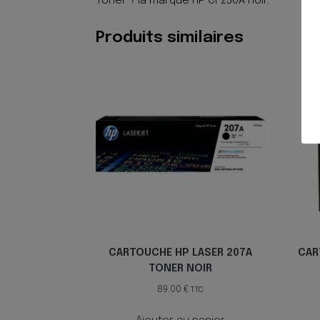
Toner ? la marque HP CF230A noir.
Produits similaires
CARTOUCHE HP LASER 207A
CAR
TONER NOIR
89.00
€
TTC