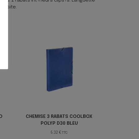
u. 2 rabats int?rieurs clips?s. Languette
 visite.
O
CHEMISE 3 RABATS COOLBOX
POLYP D30 BLEU
5.32
€
TTC