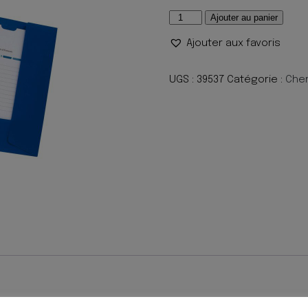
quantité
Ajouter au panier
de
Ajouter aux favoris
CHEMISE
2
RABATS
UGS :
39537
Catégorie :
Chem
PERSO
POLYPRO
BLEU