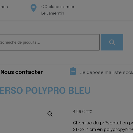
ones
C.C. place d’armes
Le Lamentin
herche
 :
Nous contacter
Je dépose ma liste scol
PERSO POLYPRO BLEU
4.96
€
TTC
Chemise de pr?sentation p
21×29,7 cm en polypropyl?n