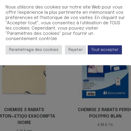
REACOVER pour format 21×29,7 cm en polypropyl?ne 4/10?me ble
ersonnalisable en 1?re de couverture. Encoche pour cartes de
Nous utilisons des cookies sur notre site Web pour vous
offrir l’expérience la plus pertinente en mémorisant vos
préférences et l'historique de vos visites. En cliquant sur
"Accepter tout", vous consentez à l’utilisation de TOUS
les cookies. Cependant, vous pouvez visiter
"Paramètres des cookies" pour fournir un
consentement contrôlé.
Paramètrage des cookies
Rejeter
Tout accepter
CHEMISE 3 RABATS
CHEMISE 2 RABATS PERS
RTON+ETIQU EXACOMPTA
POLYPRO BLAN
IVOIRE
4.96
€
TTC