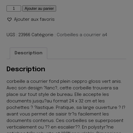
quantité
Ajouter au panier
de
Ajouter aux favoris
CORBEILLE
COURRIER
CEP
UGS :
23966
Catégorie :
Corbeilles a courrier a4
GLOSS
ANIS
Description
Description
corbeille a courrier fond plein ceppro gloss vert anis.
Avec son design ?lanc?, cette corbeille trouvera sa
place sur tout style de bureau. Elle accepte les
documents jusqu?au format 24 x 32 cm et les
pochettes ? ?lastique. Pratique, sa large ouverture ? l?
avant vous permet de saisir tr?s facilement les
documents contenus. Ces corbeilles se superposent
verticalement ou ?? en escalier??. En polystyr?ne