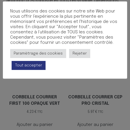
antichoc tr?s robuste et 100% recyclable. Dimensions
348 x 257 H 66 mm
Nous utilisons des cookies sur notre site Web pour
vous offrir l’expérience la plus pertinente en
Produits similaires
mémorisant vos préférences et l'historique de vos
visites. En cliquant sur "Accepter tout", vous
consentez à l’utilisation de TOUS les cookies.
Cependant, vous pouvez visiter "Paramètres des
cookies" pour fournir un consentement contrôlé.
Paramètrage des cookies
Rejeter
Tout accepter
CORBEILLE COURRIER
CORBEILLE COURRIER CEP
FIRST 100 OPAQUE VERT
PRO CRISTAL
4.23
€
5.97
€
TTC
TTC
Ajouter au panier
Ajouter au panier