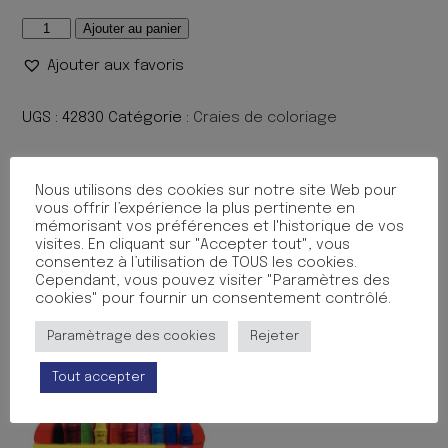
quantité
Ajouter au panier
de
Ajouter aux favoris
CRAYON
CIRE
MAJU
UGS :
42830
Catégorie :
Craies de coloriage
9CM
ASS
Description
BTE16
Nous utilisons des cookies sur notre site Web pour
vous offrir l’expérience la plus pertinente en
mémorisant vos préférences et l'historique de vos
Description
visites. En cliquant sur "Accepter tout", vous
consentez à l’utilisation de TOUS les cookies.
Bo?te de 16 crayons ? la cire 9 cm couleurs assorties.
Cependant, vous pouvez visiter "Paramètres des
Couleurs assorties.Diam?tre : 8 mm, longueur : 9 cm.
cookies" pour fournir un consentement contrôlé.
Paramètrage des cookies
Rejeter
Produits similaires
Tout accepter