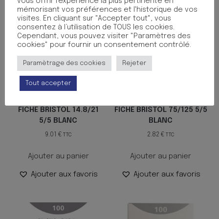
vous offrir l’expérience la plus pertinente en
mémorisant vos préférences et l'historique de vos
visites. En cliquant sur "Accepter tout", vous
consentez à l’utilisation de TOUS les cookies.
Cependant, vous pouvez visiter "Paramètres des
cookies" pour fournir un consentement contrôlé.
Paramètrage des cookies
Rejeter
Tout accepter
FICHE BRISTOL 14.8/21
FICHE BRISTOL 75/125 5/5
5/5 BLANC
BLANC
9.01
€
2.82
€
TTC
TTC
Ajouter au panier
Ajouter au panier
Ajouter aux favoris
Ajouter aux favoris