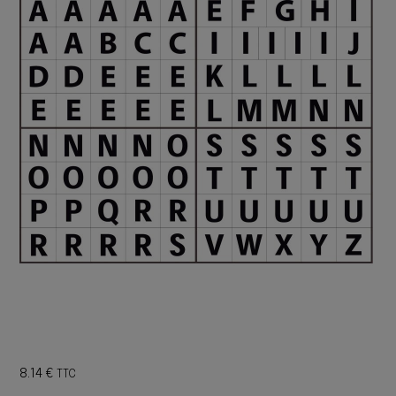
8.14
€
TTC