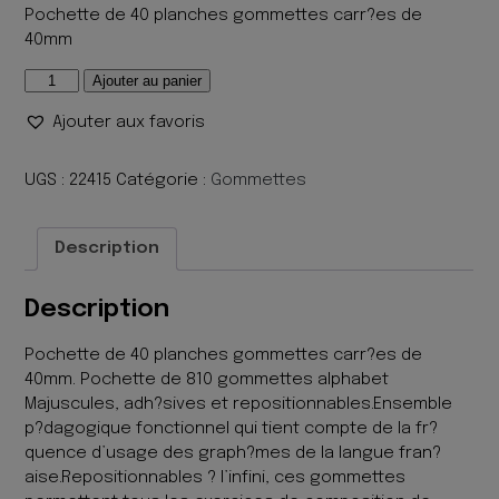
Pochette de 40 planches gommettes carr?es de
40mm
quantité
Ajouter au panier
de
Ajouter aux favoris
GOMMETTES
ADH
ALPHABET
UGS :
22415
Catégorie :
Gommettes
EN
MAJUSCULE
Description
PQT
40
Description
Pochette de 40 planches gommettes carr?es de
40mm. Pochette de 810 gommettes alphabet
Majuscules, adh?sives et repositionnables.Ensemble
p?dagogique fonctionnel qui tient compte de la fr?
quence d’usage des graph?mes de la langue fran?
aise.Repositionnables ? l’infini, ces gommettes