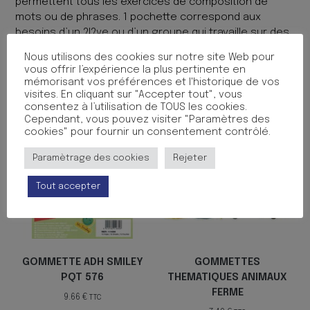
permettent tous les exercices de composition de
mots ou de phrases. 1 pochette correspond aux
besoins d’un ?l?ve ou d’un groupe qui travaille sur des
exercices communs.
Nous utilisons des cookies sur notre site Web pour
vous offrir l’expérience la plus pertinente en
Produits similaires
mémorisant vos préférences et l'historique de vos
visites. En cliquant sur "Accepter tout", vous
consentez à l’utilisation de TOUS les cookies.
Cependant, vous pouvez visiter "Paramètres des
cookies" pour fournir un consentement contrôlé.
Paramètrage des cookies
Rejeter
Tout accepter
GOMMETTE ADH SMILEY
GOMMETTES
PQT 576
THEMATIQUES ANIMAUX
FERME
9.66
€
TTC