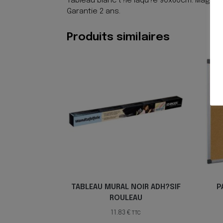
Tableau blanc t?le laqu?e 90x60cm. Magn?ti
Garantie 2 ans.
Produits similaires
TABLEAU MURAL NOIR ADH?SIF
P
ROULEAU
11.83
€
TTC