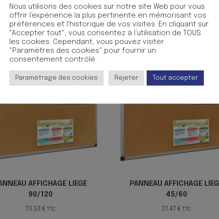
que et effa?able ? sec. Livr? avec le mat?riel de montage et 
Nous utilisons des cookies sur notre site Web pour vous
offrir l’expérience la plus pertinente en mémorisant vos
préférences et l'historique de vos visites. En cliquant sur
"Accepter tout", vous consentez à l’utilisation de TOUS
les cookies. Cependant, vous pouvez visiter
"Paramètres des cookies" pour fournir un
consentement contrôlé.
Paramètrage des cookies
Rejeter
Tout accepter
ANNEAU AFFICHAGE LIEGE
PANNEAU AFFICHAGE LIEG
90/120
45/60
70.53
€
31.47
€
TTC
TTC