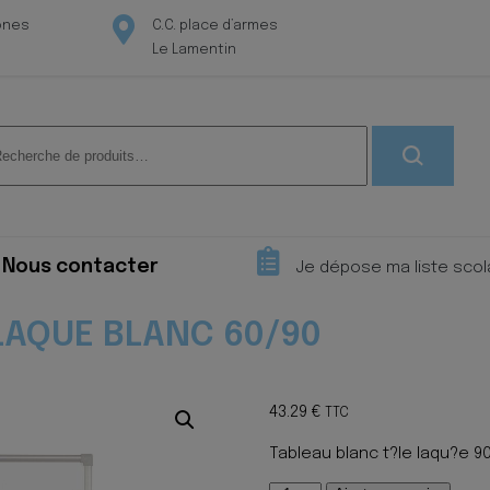
ones
C.C. place d’armes
Le Lamentin
herche
 :
Nous contacter
Je dépose ma liste scol
LAQUE BLANC 60/90
43.29
€
TTC
Tableau blanc t?le laqu?e 