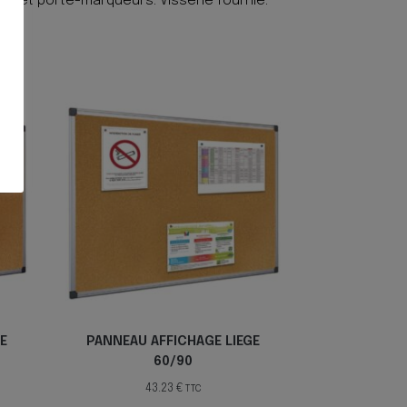
auget porte-marqueurs. Visserie fournie.
E
PANNEAU AFFICHAGE LIEGE
60/90
43.23
€
TTC