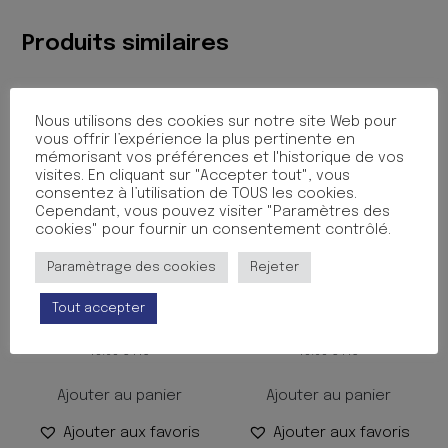
Produits similaires
Nous utilisons des cookies sur notre site Web pour
vous offrir l’expérience la plus pertinente en
mémorisant vos préférences et l'historique de vos
visites. En cliquant sur "Accepter tout", vous
consentez à l’utilisation de TOUS les cookies.
Cependant, vous pouvez visiter "Paramètres des
cookies" pour fournir un consentement contrôlé.
Paramètrage des cookies
Rejeter
PHOTOCOPIE 250F A4
PHOTOCOPIE 250F A4
Tout accepter
160G JAUNE SOLE
160G FUCHSIA
15.65
€
15.65
€
TTC
TTC
Ajouter au panier
Ajouter au panier
Ajouter aux favoris
Ajouter aux favoris