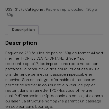
250F
A4
UGS :
31575
Catégorie :
Papiers repro couleur 120g a
160G
160g
VERT
MENTHE
Description
Description
Paquet de 250 feuilles de papier 160g de format A4 vert
menthe TROPHEE CLAIREFONTAINE. Gr?ce ? son
excellente opacit?, les impressions recto verso sont
parfaites, le rendu fid?le des couleurs est assur?. Sa
grande tenue permet un passage impeccable en
machine. Son emballage refermable et transparent
permet de v?rifier la couleur et le niveau de papier
restant dans la ramette. TROPHEE vous offre une
qualit? d’impression irr?prochable en copie, jet d’encre
ou laser. Sa structure homog?ne garantit un passage
en copieur sans bourrage.