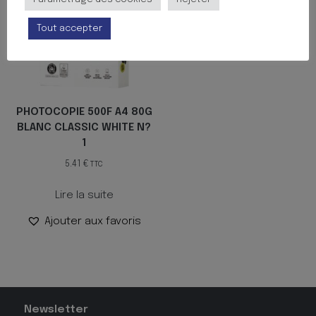
Tout accepter
PHOTOCOPIE 500F A4 80G
BLANC CLASSIC WHITE N?
1
5.41
€
TTC
Lire la suite
Ajouter aux favoris
Newsletter