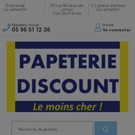
ZI Lézarde
29 rue Moreau de
C.C. place d’armes
Le Lamentin
Jones
Le Lamentin
Fort de France
Appelez-nous
Invité
05 96 51 12 36
Se connecter
Recherche
pour :