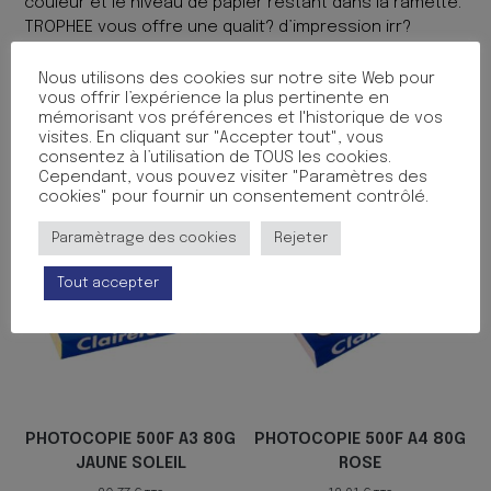
couleur et le niveau de papier restant dans la ramette.
TROPHEE vous offre une qualit? d’impression irr?
prochable en copie, jet d’encre ou laser. Sa structure
homog?ne garantit un passage en copieur sans
Nous utilisons des cookies sur notre site Web pour
vous offrir l’expérience la plus pertinente en
bourrage.
mémorisant vos préférences et l'historique de vos
visites. En cliquant sur "Accepter tout", vous
Produits similaires
consentez à l’utilisation de TOUS les cookies.
Cependant, vous pouvez visiter "Paramètres des
cookies" pour fournir un consentement contrôlé.
Paramètrage des cookies
Rejeter
Tout accepter
PHOTOCOPIE 500F A3 80G
PHOTOCOPIE 500F A4 80G
JAUNE SOLEIL
ROSE