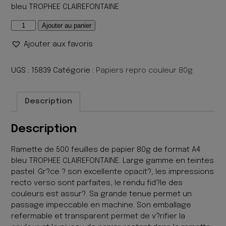
bleu TROPHEE CLAIREFONTAINE
quantité
Ajouter au panier
de
Ajouter aux favoris
PHOTOCOPIE
500F
A4
UGS :
15839
Catégorie :
Papiers repro couleur 80g
80G
BLEU
Description
PALE
Description
Ramette de 500 feuilles de papier 80g de format A4
bleu TROPHEE CLAIREFONTAINE. Large gamme en teintes
pastel. Gr?ce ? son excellente opacit?, les impressions
recto verso sont parfaites, le rendu fid?le des
couleurs est assur?. Sa grande tenue permet un
passage impeccable en machine. Son emballage
refermable et transparent permet de v?rifier la