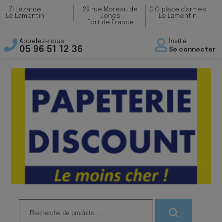
ZI Lézarde
29 rue Moreau de
C.C. place d’armes
Le Lamentin
Jones
Le Lamentin
Fort de France
Appelez-nous
Invité
05 96 51 12 36
Se connecter
Recherche
pour :