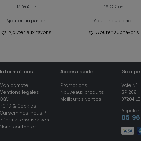
14.09
€
18.99
€
TTC
TTC
Ajouter au panier
Ajouter au panier
Ajouter aux favoris
Ajouter aux favoris
Informations
Accès rapide
Groupe
Mon compte
Promotions
Voie N°1
Mentions légales
Nouveaux produits
BP 208
CGV
Meilleures ventes
97284 LE
RGPD & Cookies
Appelez
Qui sommes-nous ?
05 96
Informations livraison
Nous contacter