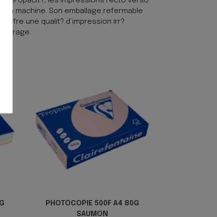
ente opacit?, les impressions recto verso
le en machine. Son emballage refermable
 offre une qualit? d’impression irr?
bourrage.
0G
PHOTOCOPIE 500F A4 80G
SAUMON