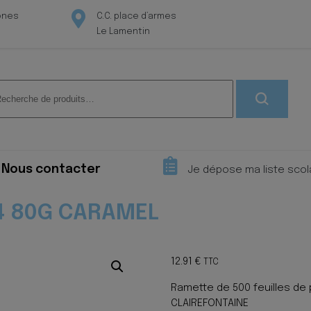
ones
C.C. place d’armes
Le Lamentin
herche
 :
Nous contacter
Je dépose ma liste scol
4 80G CARAMEL
12.91
€
TTC
Ramette de 500 feuilles de
CLAIREFONTAINE