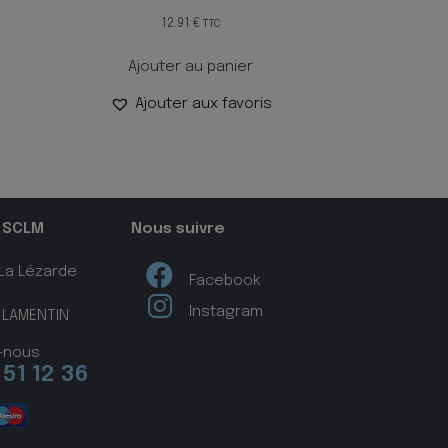
12.91
€
TTC
Ajouter au panier
Ajouter aux favoris
 SCLM
Nous suivre
 La Lézarde
Facebook
Instagram
 LAMENTIN
-nous
 51 12 36