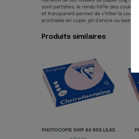
Ramette de 500 feuilles de papier 80g de 
sont parfaites, le rendu fid?le des coul
et transparent permet de v?rifier la couleu
prochable en copie, jet d’encre ou laser.
Produits similaires
PHOTOCOPIE 500F A4 80G LILAS
P