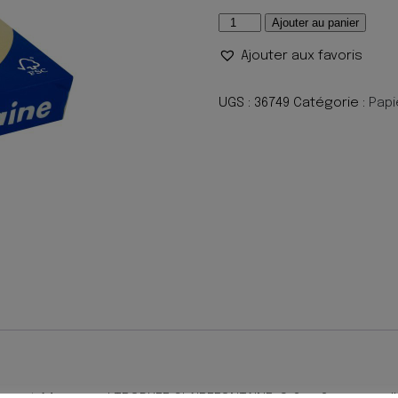
quantité
Ajouter au panier
de
Ajouter aux favoris
PHOTOCOPIE
500F
A4
UGS :
36749
Catégorie :
Papi
80G
CARAMEL