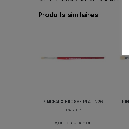
Sac de 10 brosses plates en soie N?16. Perme
Produits similaires
PINCEAUX BROSSE PLAT N?6
PI
0.84
€
TTC
Ajouter au panier