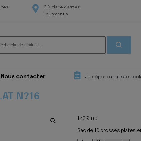
ones
C.C. place d’armes
Le Lamentin
herche
 :
Nous contacter
Je dépose ma liste scol
LAT N?16
1.42
€
TTC
Sac de 10 brosses plates e