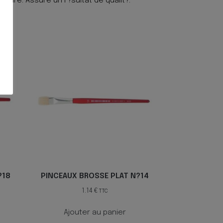
oudre. Assure un r?sultat de qualit?.
?18
PINCEAUX BROSSE PLAT N?14
1.14
€
TTC
Ajouter au panier