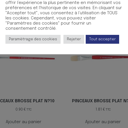
t l’utilisation de peinture ?paisse, telle que la peinture en p
offrir l’expérience la plus pertinente en mémorisant vos
préférences et l'historique de vos visites. En cliquant sur
"Accepter tout", vous consentez à l’utilisation de TOUS
les cookies. Cependant, vous pouvez visiter
"Paramètres des cookies" pour fournir un
consentement contrôlé.
Paramètrage des cookies
Rejeter
Tout accepter
NCEAUX BROSSE PLAT N?10
PINCEAUX BROSSE PLAT N
0.90
€
1.81
€
TTC
TTC
Ajouter au panier
Ajouter au panier