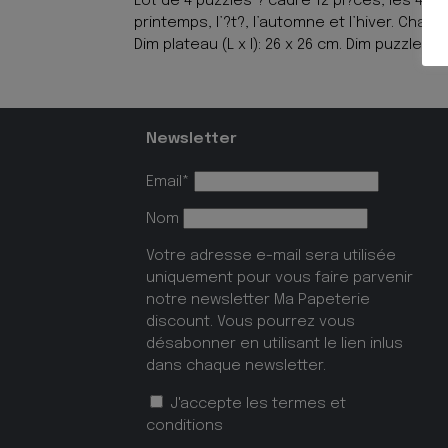
Lot de 4 puzzles ? cadre 12 pi?ces, les 4 sa
printemps, l’?t?, l’automne et l’hiver. Cha
Dim plateau (L x l): 26 x 26 cm. Dim puzzle (L x
Newsletter
Email*
Nom
Votre adresse e-mail sera utilisée
uniquement pour vous faire parvenir
notre newsletter Ma Papeterie
discount. Vous pourrez vous
désabonner en utilisant le lien inlus
dans chaque newsletter.
J'accepte les
termes et
conditions