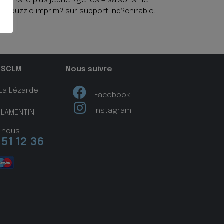
er d?s le plus jeune ?ge les 4 saisons : le
 du puzzle imprim? sur support ind?chirable.
 SCLM
Nous suivre
 La Lézarde
Facebook
Instagram
 LAMENTIN
-nous
 51 12 36