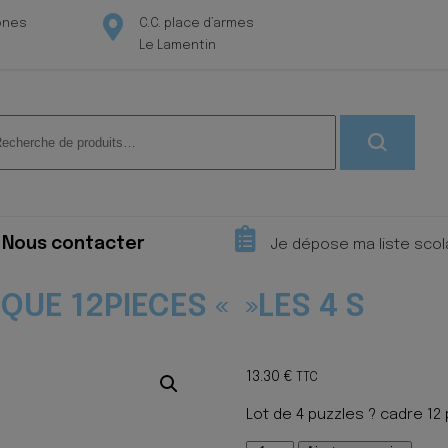
ones
C.C. place d’armes
Le Lamentin
herche
 :
Nous contacter
Je dépose ma liste scol
QUE 12PIECES « »LES 4 S
13.30
€
TTC
Lot de 4 puzzles ? cadre 12 