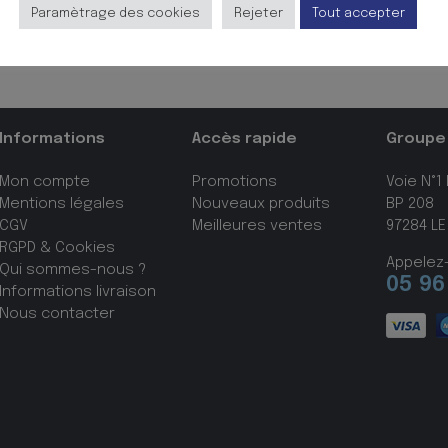
isons. En plastique souple tr?s r?sistant et lavable pour abord
Paramètrage des cookies
Rejeter
Tout accepter
que puzzle est pr?sent? dans un plateau et livr? avec un poster
 l): 21 x 21 cm. Ep. 3 mm. D?s 2 ans.
Informations
Accès rapide
Groupe
Mon compte
Promotions
Voie N°1
Mentions légales
Nouveaux produits
BP 208
CGV
Meilleures ventes
97284 LE
RGPD & Cookies
Appelez
Qui sommes-nous ?
05 96
Informations livraison
Nous contacter