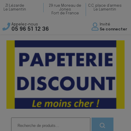
ZI Lézarde
29 rue Moreau de
C.C. place d’armes
Le Lamentin
Jones
Le Lamentin
Fort de France
Appelez-nous
Invité
05 96 51 12 36
Se connecter
Recherche
pour :