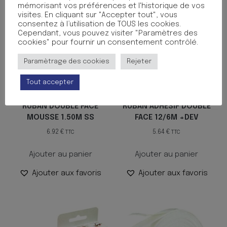
mémorisant vos préférences et l'historique de vos
visites. En cliquant sur "Accepter tout", vous
consentez à l’utilisation de TOUS les cookies.
Cependant, vous pouvez visiter "Paramètres des
cookies" pour fournir un consentement contrôlé.
Paramètrage des cookies
Rejeter
Tout accepter
RUBAN DOUBLE FACE
RUBAN ADHESIF DOUBLE
MOUSSE 1.50M SS
FACE 12/6M +DEV
6.92
€
5.64
€
TTC
TTC
Ajouter au panier
Ajouter au panier
Ajouter aux favoris
Ajouter aux favoris