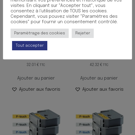
mémorisant vos préférences et l'historique de vos
visites. En cliquant sur "Accepter tout", vous
consentez à l’utilisation de TOUS les cookies.
Cependant, vous pouvez visiter "Paramètres des
cookies" pour fournir un consentement contrôlé.
Paramètrage des cookies
Rejeter
RUBAN BROTHER
RUBAN BROTHER
Tout accepter
ENCRE:NOIR/TRANS 12MM
ENCRE:NOIR/BLANC 18MM
TZE131
TZE 241
32.01
€
42.32
€
TTC
TTC
Ajouter au panier
Ajouter au panier
Ajouter aux favoris
Ajouter aux favoris