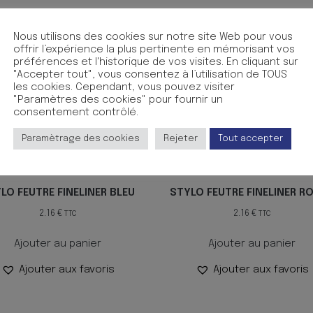
Nous utilisons des cookies sur notre site Web pour vous
offrir l’expérience la plus pertinente en mémorisant vos
préférences et l'historique de vos visites. En cliquant sur
"Accepter tout", vous consentez à l’utilisation de TOUS
les cookies. Cependant, vous pouvez visiter
"Paramètres des cookies" pour fournir un
consentement contrôlé.
Paramètrage des cookies
Rejeter
Tout accepter
LO FEUTRE FINELINER BLEU
STYLO FEUTRE FINELINER R
2.16
€
2.16
€
TTC
TTC
Ajouter au panier
Ajouter au panier
Ajouter aux favoris
Ajouter aux favoris