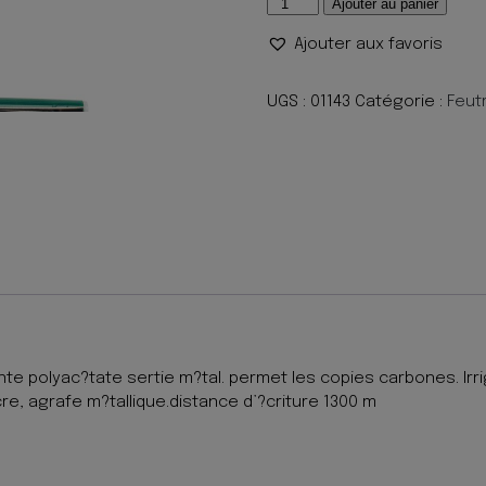
quantité
Ajouter au panier
de
Ajouter aux favoris
STYLO
FEUTRE
FINELINER
UGS :
01143
Catégorie :
Feut
VERT
ointe polyac?tate sertie m?tal. permet les copies carbones. Ir
cre, agrafe m?tallique.distance d’?criture 1300 m