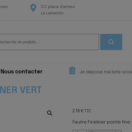
ones
C.C. place d’armes
Le Lamentin
herche
 :
Nous contacter
Je dépose ma liste scol
INER VERT
2.16
€
TTC
Feutre Fineliner pointe fine 