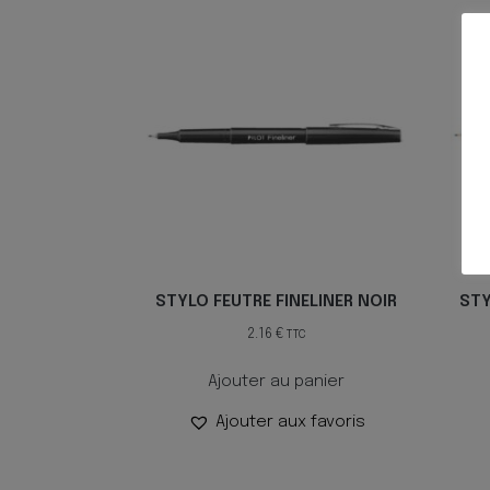
STYLO FEUTRE FINELINER NOIR
STY
2.16
€
TTC
Ajouter au panier
Ajouter aux favoris