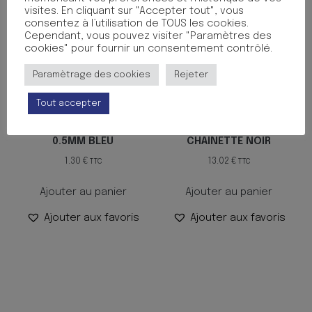
visites. En cliquant sur "Accepter tout", vous
consentez à l’utilisation de TOUS les cookies.
Cependant, vous pouvez visiter "Paramètres des
cookies" pour fournir un consentement contrôlé.
Paramètrage des cookies
Rejeter
Tout accepter
ROLLER POINTE PLAST
STYLO SUR SOCLE +
0.5MM BLEU
CHAINETTE NOIR
1.30
€
13.02
€
TTC
TTC
Ajouter au panier
Ajouter au panier
Ajouter aux favoris
Ajouter aux favoris