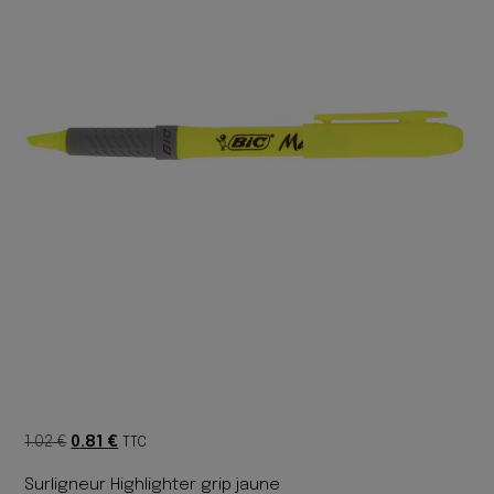
Le
Le
1.02
€
0.81
€
TTC
prix
prix
Surligneur Highlighter grip jaune
initial
actuel