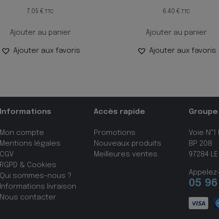
7.05
€
6.40
€
TTC
TTC
Ajouter au panier
Ajouter au panier
Ajouter aux favoris
Ajouter aux favoris
Informations
Accès rapide
Groupe
Mon compte
Promotions
Voie N°1
Mentions légales
Nouveaux produits
BP 208
CGV
Meilleures ventes
97284 LE
RGPD & Cookies
Appelez
Qui sommes-nous ?
05 96
Informations livraison
Nous contacter