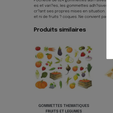
Pochette de 624 gommettes adh?sives carr?
es et vari?es, les gommettes adh?sives pe
cr?ant ses propres mises en situation. Dime
et ni de fruits ? coques. Ne convient pas 
Produits similaires
GOMMETTES THEMATIQUES
FRUITS ET LEGUMES