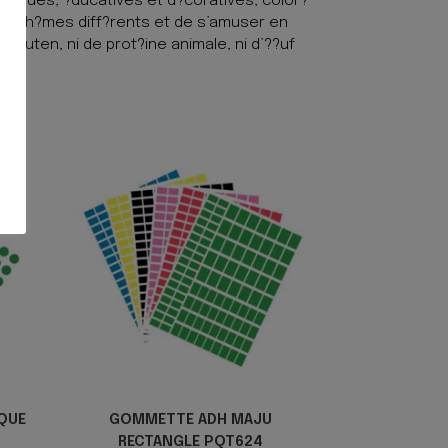
udiques, ?ducatives et d?coratives, color?
de th?mes diff?rents et de s’amuser en
gluten, ni de prot?ine animale, ni d’??uf
QUE
GOMMETTE ADH MAJU
RECTANGLE PQT624