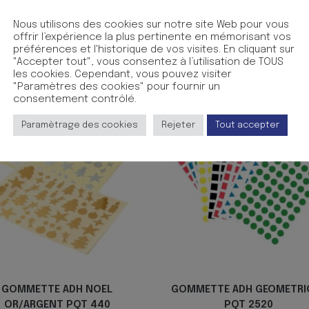
es couleurs assorties. 1 couleur par planche : 6 planches. L
rmettent ? l’enfant d’appr?hender des univers de formes et 
Nous utilisons des cookies sur notre site Web pour vous
nsions des planches : 15 x 21 cm. Ne contient pas de trace de 
offrir l’expérience la plus pertinente en mémorisant vos
aux enfants de moins de 3ans
préférences et l'historique de vos visites. En cliquant sur
"Accepter tout", vous consentez à l’utilisation de TOUS
les cookies. Cependant, vous pouvez visiter
"Paramètres des cookies" pour fournir un
consentement contrôlé.
Paramètrage des cookies
Rejeter
Tout accepter
GOMMETTE ADH NOEL
GOMMETTE ADH GEOMETRI
OR/ARGENT PQT 440
PQT 2520