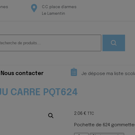
ones
C.C. place d’armes
Le Lamentin
herche
 :
Nous contacter
Je dépose ma liste scol
U CARRE PQT624
2.06
€
TTC
Pochette de 624 gommettes