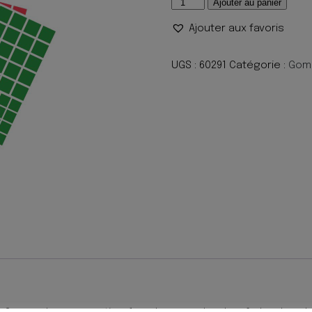
quantité
Ajouter au panier
de
Ajouter aux favoris
GOMMETTE
ADH
MAJU
UGS :
60291
Catégorie :
Gom
CARRE
PQT624